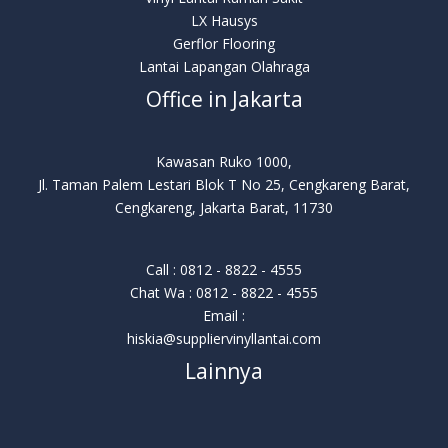
LX Hausys
Gerflor Flooring
Lantai Lapangan Olahraga
Office in Jakarta
Kawasan Ruko 1000,
Jl. Taman Palem Lestari Blok T No 25, Cengkareng Barat,
Cengkareng, Jakarta Barat, 11730
Call : 0812 - 8822 - 4555
Chat Wa : 0812 - 8822 - 4555
Email :
hiskia@suppliervinyllantai.com
Lainnya