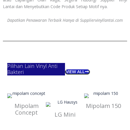
Lantai dan Menyebutkan Code Produk Setiap Motif nya.
Dapatkan Penawaran Terbaik Hanya di Suppliervinyllantai.com
Pilihan Lain Vinyl Anti
Bakteri
VIEW ALL
Mipolam
Mipolam 150
Concept
LG Mini