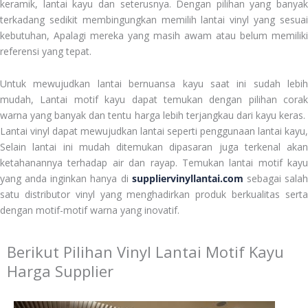
keramik, lantai kayu dan seterusnya. Dengan pilihan yang banyak
terkadang sedikit membingungkan memilih lantai vinyl yang sesuai
kebutuhan, Apalagi mereka yang masih awam atau belum memiliki
referensi yang tepat.
Untuk mewujudkan lantai bernuansa kayu saat ini sudah lebih
mudah, Lantai motif kayu dapat temukan dengan pilihan corak
warna yang banyak dan tentu harga lebih terjangkau dari kayu keras.
Lantai vinyl dapat mewujudkan lantai seperti penggunaan lantai kayu,
Selain lantai ini mudah ditemukan dipasaran juga terkenal akan
ketahanannya terhadap air dan rayap. Temukan lantai motif kayu
yang anda inginkan hanya di
suppliervinyllantai.com
sebagai sala
satu distributor vinyl yang menghadirkan produk berkualitas serta
dengan motif-motif warna yang inovatif.
Berikut Pilihan Vinyl Lantai Motif Kayu
Harga Supplier