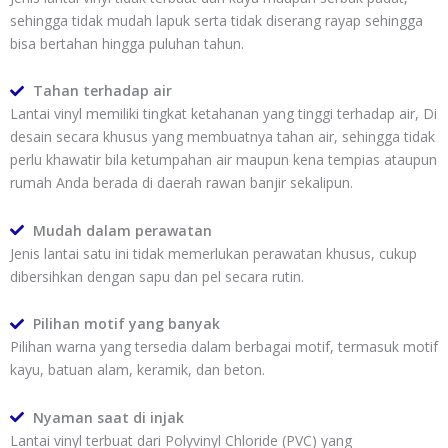
sehingga tidak mudah lapuk serta tidak diserang rayap sehingga
bisa bertahan hingga puluhan tahun.
Tahan terhadap air
Lantai vinyl memiliki tingkat ketahanan yang tinggi terhadap air, Di
desain secara khusus yang membuatnya tahan air, sehingga tidak
perlu khawatir bila ketumpahan air maupun kena tempias ataupun
rumah Anda berada di daerah rawan banjir sekalipun.
Mudah dalam perawatan
Jenis lantai satu ini tidak memerlukan perawatan khusus, cukup
dibersihkan dengan sapu dan pel secara rutin.
Pilihan motif yang banyak
Pilihan warna yang tersedia dalam berbagai motif, termasuk motif
kayu, batuan alam, keramik, dan beton.
Nyaman saat di injak
Lantai vinyl terbuat dari Polyvinyl Chloride (PVC) yang