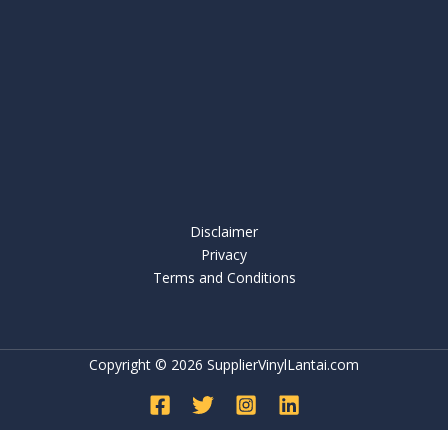
Disclaimer
Privacy
Terms and Conditions
Copyright © 2026 SupplierVinylLantai.com