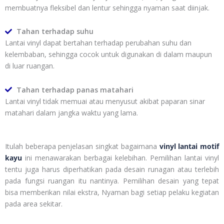
membuatnya fleksibel dan lentur sehingga nyaman saat diinjak.
Tahan terhadap suhu
Lantai vinyl dapat bertahan terhadap perubahan suhu dan
kelembaban, sehingga cocok untuk digunakan di dalam maupun
di luar ruangan.
Tahan terhadap panas matahari
Lantai vinyl tidak memuai atau menyusut akibat paparan sinar
matahari dalam jangka waktu yang lama.
Itulah beberapa penjelasan singkat bagaimana
vinyl lantai motif
kayu
ini menawarakan berbagai kelebihan. Pemilihan lantai vinyl
tentu juga harus diperhatikan pada desain runagan atau terlebih
pada fungsi ruangan itu nantinya. Pemilihan desain yang tepat
bisa memberikan nilai ekstra, Nyaman bagi setiap pelaku kegiatan
pada area sekitar.