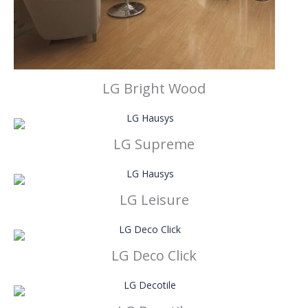
LG Bright Wood
LG Supreme
LG Leisure
LG Deco Click