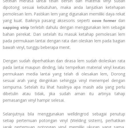
Setelah merasa lantai telah bersih dan material vinyl sudah
dipotong sesuai kebutuhan, maka anda lanjutkan ketehapan
pemolesan lem. Pastikan lem yang digunakan memiliki daya rekat
yang kuat. Baiknya pasang aksesoris seperti
dan
cove former
terlebih dahulu dengan menggunakan lem sebagai
capping strip
bahan perekat. Dan setelah itu masuk ketahap pemolesan lem
pada permukaan lantai dengan rata dan oleskan lem pada bagian
bawah vinyl, tunggu beberapa menit.
Dengan sudah diperhatikan dan dirasa lem sudah dioleskan rata
pada lantai maupun dinding, lalu tempelkan material vinyl keatas
permukaan media lantai yang telah di olesakan lem, Dorong
sesuai arah yang diinginkan sehingga vinyl menempel dengan
sempurna. Setelah itu lihat hasilnya apa masih ada yang perlu
dibetulin atau tidak, jika sudah aman itu artinya tahap
pemasangan vinyl hampir selesai.
Selanjutnya bila menggunakan welldingrod sebagai penutup
setiap pertemuan potongan vinyl (Welding sistem), perhatikan
jarak pertemuan potongan vinyl memiliki ukuran yang sama,