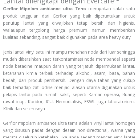
Lantai dilengkapi dengan Evercare™
merupakan salah satu
Gerflor Mipolam ambiance ultra Terra
produk unggulan dari Gerflor yang baik diperuntukan untuk
penutup lantai yang diwajibkan tetap bersih dan higienis.
Walauapun tergolong harga premium namun memberikan
kualitas sebanding, sangat baik digunakan pada area heavy duty.
Jenis lantai vinyl satu ini mampu menahan noda dari luar sehingga
mudah dibersihkan saat terkontaminasi noda membandel seperti
noda betadine maupun darah yang terjatuh dipermukaan lantai.
ketahanan kimia terbaik terhadap alkohol, asam, basa, bahan
bedah, dan produk pembersih. Dengan daya tahan yang cukup
baik terhadap zat iodine menjadi alasan utama digunakan untuk
pelapis lantai pada rumah sakit, seperti Kamar operasi, Ruang
rawat inap, Koridor, ICU, Hemodialisis, ESWL juga laboratorium,
Klinik dan seterusnya.
Gerflor mipolam ambiance ultra terra adalah vinyl lantai homogen
yang disusun padat dengan desain non-directional, warna yang
merata diseluruh ketebalan. Jika anda sedang mencari vinyl lantai