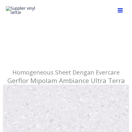
Skip
to
content
Mipolam Ambiance Ultra Terra
Homogeneous Sheet Dengan Evercare
Gerflor Mipolam Ambiance Ultra Terra