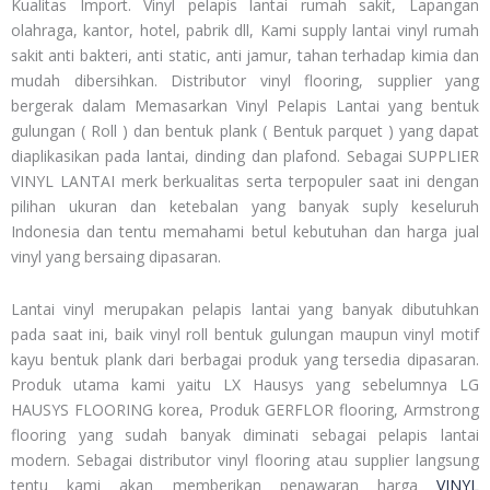
Kualitas Import. Vinyl pelapis lantai rumah sakit, Lapangan
olahraga, kantor, hotel, pabrik dll, Kami supply lantai vinyl rumah
sakit anti bakteri, anti static, anti jamur, tahan terhadap kimia dan
mudah dibersihkan. Distributor vinyl flooring, supplier yang
bergerak dalam Memasarkan Vinyl Pelapis Lantai yang bentuk
gulungan ( Roll ) dan bentuk plank ( Bentuk parquet ) yang dapat
diaplikasikan pada lantai, dinding dan plafond. Sebagai SUPPLIER
VINYL LANTAI merk berkualitas serta terpopuler saat ini dengan
pilihan ukuran dan ketebalan yang banyak suply keseluruh
Indonesia dan tentu memahami betul kebutuhan dan harga jual
vinyl yang bersaing dipasaran.
Lantai vinyl merupakan pelapis lantai yang banyak dibutuhkan
pada saat ini, baik vinyl roll bentuk gulungan maupun vinyl motif
kayu bentuk plank dari berbagai produk yang tersedia dipasaran.
Produk utama kami yaitu LX Hausys yang sebelumnya LG
HAUSYS FLOORING korea, Produk GERFLOR flooring, Armstrong
flooring yang sudah banyak diminati sebagai pelapis lantai
modern. Sebagai distributor vinyl flooring atau supplier langsung
tentu kami akan memberikan penawaran harga
VINYL