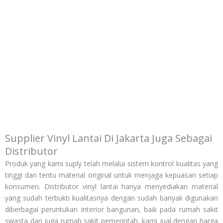
Gakin Centre
RSUD CIDERES
RSUD
Majalengka
Syamsudin SH
Sukabumi
Supplier Vinyl Lantai Di Jakarta Juga Sebagai
Distributor
Produk yang kami suply telah melalui sistem kontrol kualitas yang
tinggi dan tentu material original untuk menjaga kepuasan setiap
konsumen. Distributor vinyl lantai hanya menyediakan material
yang sudah terbukti kualitasnya dengan sudah banyak digunakan
diberbagai peruntukan interior bangunan, baik pada rumah sakit
swasta dan juga rumah sakit pemerintah, kami jual dengan harga