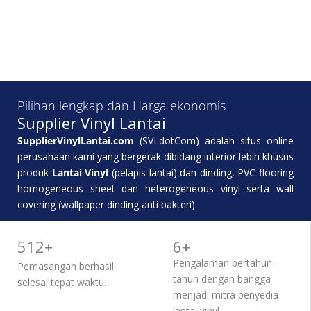
Pilihan lengkap dan Harga ekonomis
Supplier Vinyl Lantai
SupplierVinylLantai.com
(SVLdotCom) adalah situs online
perusahaan kami yang bergerak dibidang interior lebih khusus
produk
Lantai Vinyl
(pelapis lantai) dan dinding, PVC flooring
homogeneous sheet dan heterogeneous vinyl serta wall
covering (wallpaper dinding anti bakteri).
TENTANG KAMI
512+
6+
Pengalaman bertahun-
Pemasangan berhasil
tahun dengan bangga
selesai tepat waktu.
menjadi mitra penyedia
lantai vinyl.