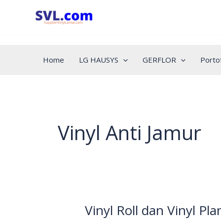
Skip
to
content
Home
LG HAUSYS
GERFLOR
Portof
Vinyl Anti Jamur
Vinyl Roll dan Vinyl Pla
Vinyl
Roll