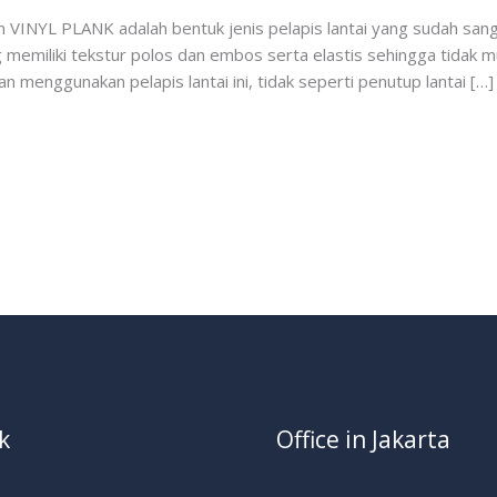
n VINYL PLANK adalah bentuk jenis pelapis lantai yang sudah sanga
 memiliki tekstur polos dan embos serta elastis sehingga tidak
 menggunakan pelapis lantai ini, tidak seperti penutup lantai […]
k
Office in Jakarta