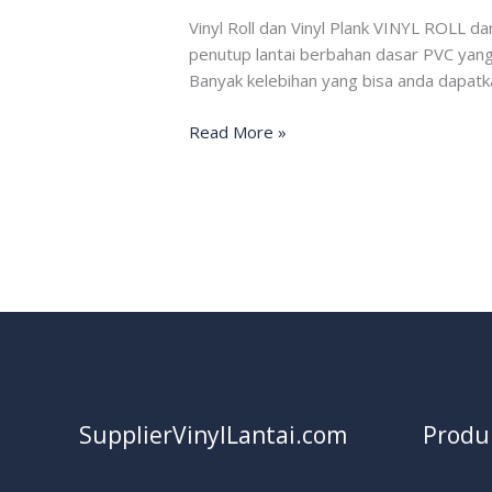
dan
Vinyl Roll dan Vinyl Plank VINYL ROLL da
Vinyl
penutup lantai berbahan dasar PVC yang
Plank
Banyak kelebihan yang bisa anda dapatkan
Read More »
SupplierVinylLantai.com
Produ