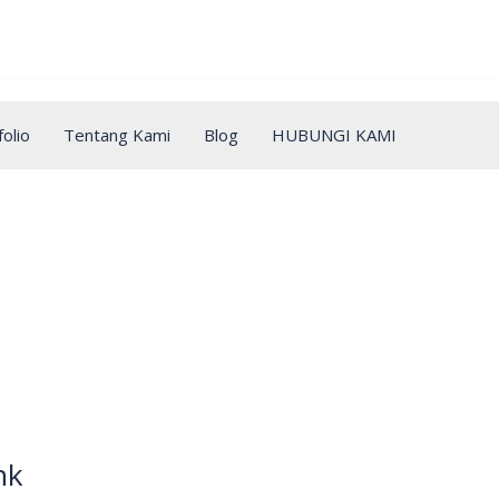
Make a call/chat : 0812 8822 4555
olio
Tentang Kami
Blog
HUBUNGI KAMI
nk