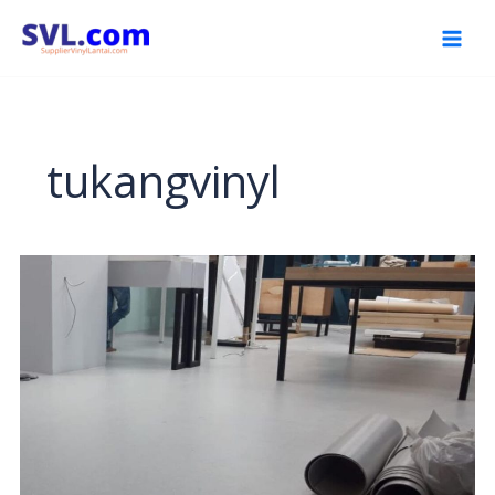
Skip
to
content
tukangvinyl
Harga
Pasang
Lantai
Vinyl
Per
Meter