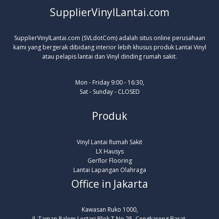
SupplierVinylLantai.com
SupplierVinylLantai.com (SVLdotCom) adalah situs online perusahaan
kami yang bergerak dibidang interior lebih khusus produk Lantai Vinyl
atau pelapis lantai dan Vinyl dinding rumah sakit.
Mon - Friday 9:00 - 16:30,
Sat - Sunday - CLOSED
Produk
Vinyl Lantai Rumah Sakit
LX Hausys
Gerflor Flooring
Lantai Lapangan Olahraga
Office in Jakarta
Kawasan Ruko 1000,
Jl. Taman Palem Lestari Blok T No 25, Cengkareng Barat,