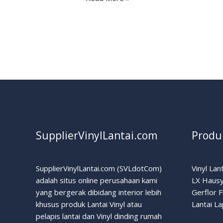
SupplierVinylLantai.com
Produ
SupplierVinylLantai.com (SVLdotCom)
Vinyl Lan
adalah situs online perusahaan kami
LX Haus
yang bergerak dibidang interior lebih
Gerflor F
khusus produk Lantai Vinyl atau
Lantai L
pelapis lantai dan Vinyl dinding rumah