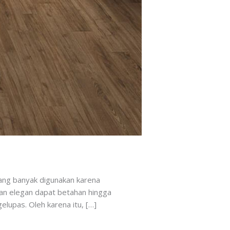
yang banyak digunakan karena
san elegan dapat betahan hingga
lupas. Oleh karena itu, […]