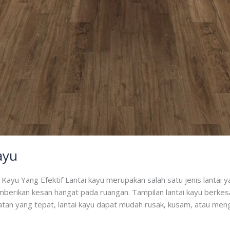
ayu
ayu Yang Efektif Lantai kayu merupakan salah satu jenis lantai 
mberikan kesan hangat pada ruangan. Tampilan lantai kayu berke
n yang tepat, lantai kayu dapat mudah rusak, kusam, atau menge