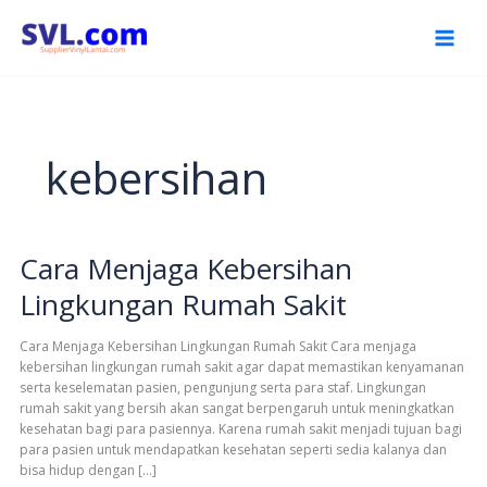
Skip
to
content
kebersihan
Cara Menjaga Kebersihan
Cara
Menjaga
Lingkungan Rumah Sakit
Kebersihan
Lingkungan
Rumah
Cara Menjaga Kebersihan Lingkungan Rumah Sakit Cara menjaga
Sakit
kebersihan lingkungan rumah sakit agar dapat memastikan kenyamanan
serta keselematan pasien, pengunjung serta para staf. Lingkungan
rumah sakit yang bersih akan sangat berpengaruh untuk meningkatkan
kesehatan bagi para pasiennya. Karena rumah sakit menjadi tujuan bagi
para pasien untuk mendapatkan kesehatan seperti sedia kalanya dan
bisa hidup dengan […]